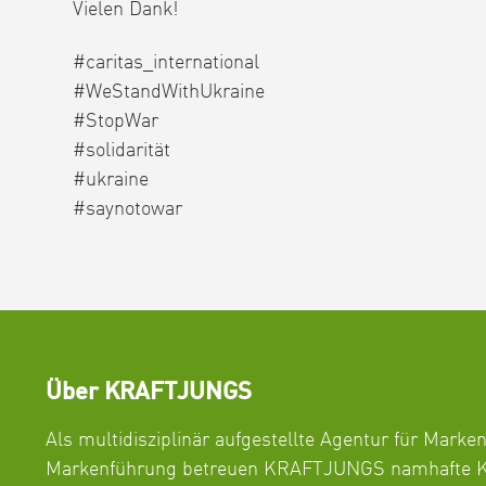
Vielen Dank!
#caritas_international
#WeStandWithUkraine
#StopWar
#solidarität
#ukraine
#saynotowar
Über KRAFTJUNGS
Als multidisziplinär aufgestellte Agentur für Marke
Markenführung betreuen KRAFTJUNGS namhafte K