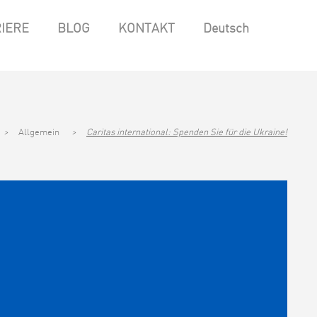
IERE
BLOG
KONTAKT
Deutsch
>
Allgemein
>
Caritas international: Spenden Sie für die Ukraine!