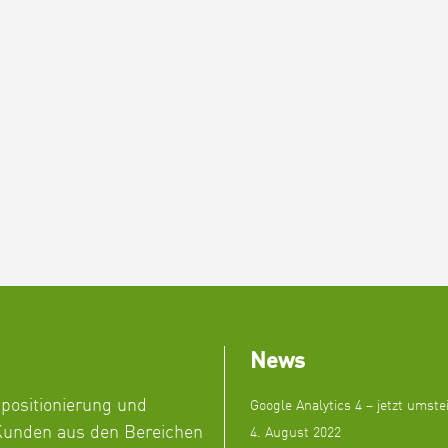
News
npositionierung und
Google Analytics 4 – jetzt umste
unden aus den Bereichen
4. August 2022