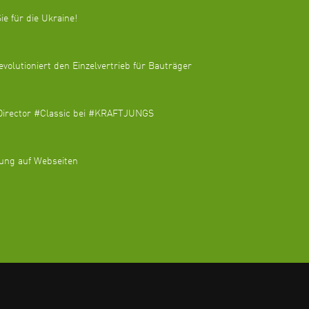
ie für die Ukraine!
utioniert den Einzelvertrieb für Bauträger
tDirector #Classic bei #KRAFTJUNGS
gung auf Webseiten