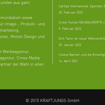
 Kunden aus ganz
Caritas international: Spenden S
25. Februar 2022
mmunikation sowie
Unser Kunde NEUBAUWERTE revol
ür Image-, Produkt- und
9. Februar 2022
marketing,
sites, Motion Design und
Dirk Tanin ist neuer #SeniorAr
25. Januar 2022
ir Werbeagentur,
Cookie-Banner und die Einwilli
tagentur, Cross Media
16. April 2021
rtner der Wahl in allen
© 2015 KRAFTJUNGS GmbH