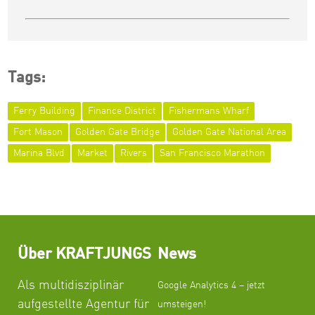
Tags:
Ferry Building
Finance District
Fishermans Wharf
Fort Mason
Golden Gate Bridge
Golden Gate National Area
Marina Blvd
Market
Rivers
San Francisco Marathon
Über KRAFTJUNGS
News
Als multidisziplinär
Google Analytics 4 – jetzt
aufgestellte Agentur für
umsteigen!