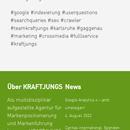
#google #indexierung #userquestions
#searchqueries #seo #crawler
#teamkraftjungs #karlsruhe #gaggenau
#marketing #crossmedia #fulllservice
#kraftjungs
Über KRAFTJUNGS
News
Als multidisziplinär
Google Analytics 4 – jetzt
aufgestellte Agentur für
umsteigen!
Markenpositionierung
4. August 2022
und Markenführung
Caritas international: Spenden