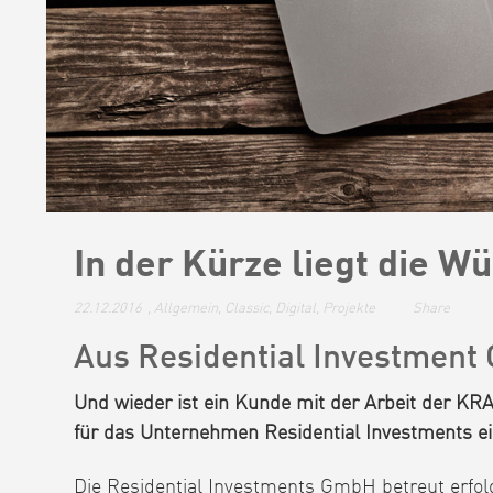
In der Kürze liegt die W
22.12.2016
,
Allgemein
,
Classic
,
Digital
,
Projekte
Share
Aus Residential Investme
Und wieder ist ein Kunde mit der Arbeit der K
für das Unternehmen Residential Investments e
Die Residential Investments GmbH betreut erfo