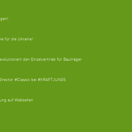
igen!
ie für die Ukraine!
utioniert den Einzelvertrieb für Bauträger
tDirector #Classic bei #KRAFTJUNGS
gung auf Webseiten