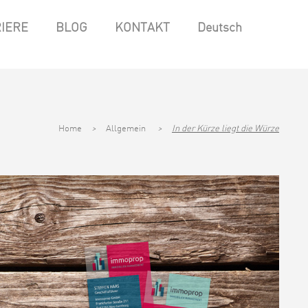
IERE
BLOG
KONTAKT
Deutsch
Home
>
Allgemein
>
In der Kürze liegt die Würze