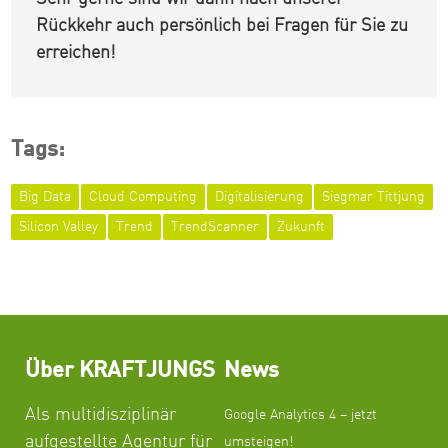
Rückkehr auch persönlich bei Fragen für Sie zu
erreichen!
Tags:
Big Data
Cloud Computing
Digitalisierung
Siegmar Tittjung
Silicon Valley
Trend
TrendScanner
Zukunft
Über KRAFTJUNGS
News
Als multidisziplinär
Google Analytics 4 – jetzt
aufgestellte Agentur für
umsteigen!