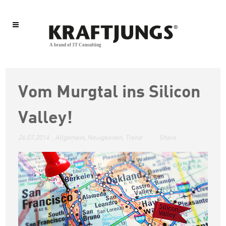
Vom Murgtal ins Silicon
Valley!
26.07.2014
,
Allgemein
,
Neuigkeiten
,
Trend
Share