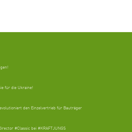
igen!
ie für die Ukraine!
utioniert den Einzelvertrieb für Bauträger
tDirector #Classic bei #KRAFTJUNGS